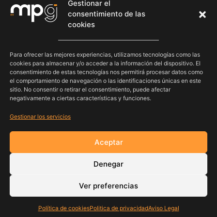
Gestionar el
Contacto
consentimiento de las
cookies
Síguenos
Para ofrecer las mejores experiencias, utilizamos tecnologías como las
cookies para almacenar y/o acceder a la información del dispositivo. El
consentimiento de estas tecnologías nos permitirá procesar datos como
el comportamiento de navegación o las identificaciones únicas en este
sitio. No consentir o retirar el consentimiento, puede afectar
negativamente a ciertas características y funciones.
Gestionar los servicios
Aceptar
Denegar
© 2026 MPG | MPGGYM S.L. CIF: B75564435 Calle Cuesta de Pinillos,
Ver preferencias
20, Montilla, Córdoba, 14550, ES
Aviso Legal
Política de Privacidad
Política de Cookies
Política de cookies
Politica de privacidad
Aviso Legal