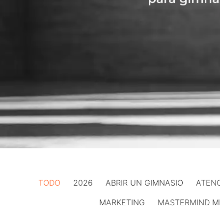
TODO
2026
ABRIR UN GIMNASIO
ATENC
MARKETING
MASTERMIND M