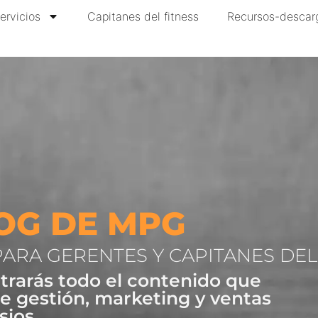
ervicios
Capitanes del fitness
Recursos-descar
OG DE MPG
PARA GERENTES Y CAPITANES DEL
trarás todo el contenido que
e gestión, marketing y ventas
sios