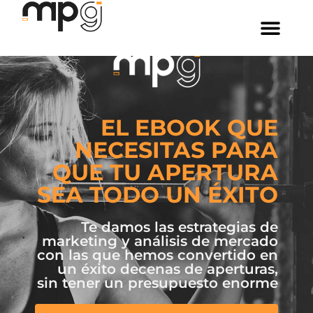
EL EBOOK QUE
NECESITAS PARA
QUE TU APERTURA
SEA TODO UN ÉXITO
Te damos las estrategias de
marketing y análisis de mercado
con las que hemos convertido en
un éxito decenas de aperturas,
sin tener un presupuesto enorme