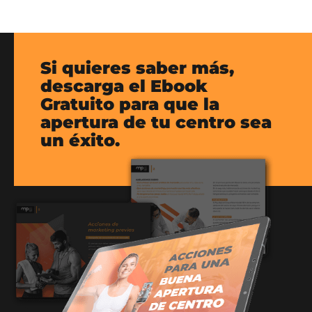
Si quieres saber más,
descarga el Ebook
Gratuito para que la
apertura de tu centro sea
un éxito.