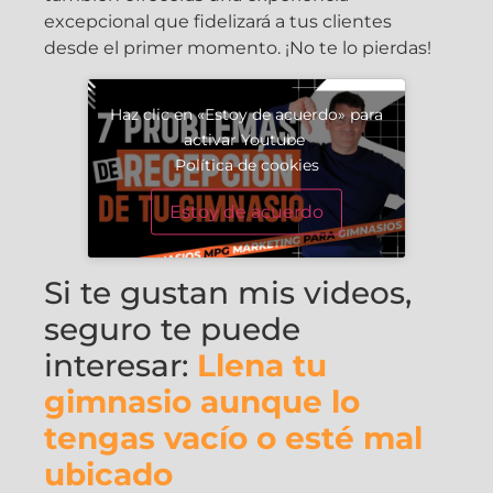
excepcional que fidelizará a tus clientes
desde el primer momento. ¡No te lo pierdas!
Haz clic en «Estoy de acuerdo» para
activar Youtube
Política de cookies
Estoy de acuerdo
Si te gustan mis videos,
seguro te puede
interesar:
Llena tu
gimnasio aunque lo
tengas vacío o esté mal
ubicado