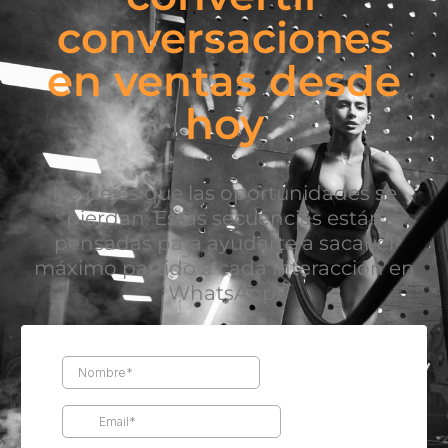
conversaciones
en ventas desde
hoy
No dejes que las oportunidades se
pierdan. Estas secuencias están
pensadas para ayudarte a sacar el
máximo partido a cada interacción en
WhatsApp.