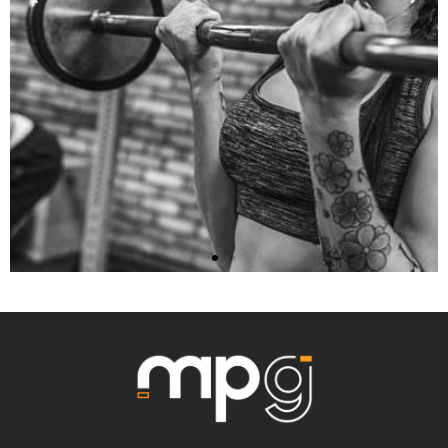
CrossFit
Metropolitano
Abrió sus puertas con más de
200 socios ya apuntados.