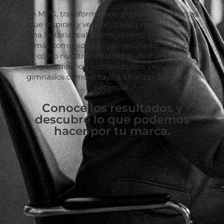
En MPG, transformamos gimnasios en marcas
que inspiran y venden. Cada proyecto cuenta
una historia real de crecimiento: más clientes,
más comunidad y más resultados. Explora
cómo nuestras estrategias de marketing
digital, diseño y contenido han impulsado a
gimnasios como el tuyo a alcanzar su máximo
potencial.
Conoce los resultados y
descubre lo que podemos
hacer por tu marca.