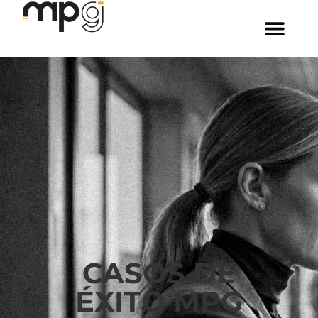
casos-de-exito-mpg
CASOS DE
ÉXITO MPG